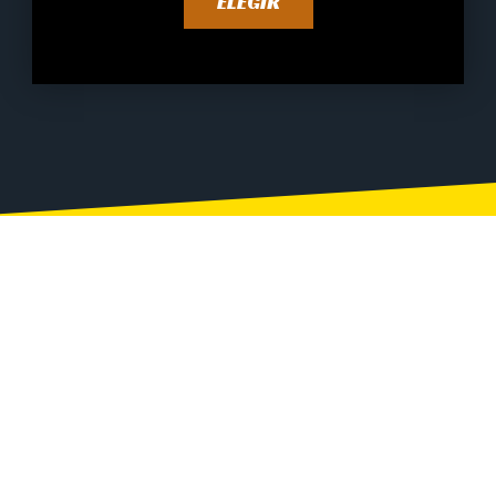
ELEGIR
OTROS SERVICIOS
A parte de los servicios de
composición ofrecemos también,
beats personalizados, arreglos,
plantillas de mezcla, plantillas de
grabación, entre otros. Contamos